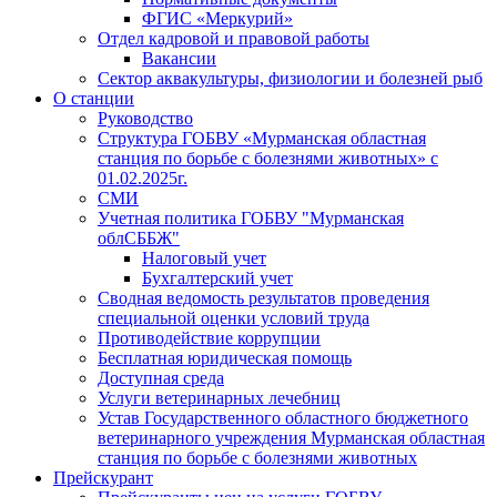
ФГИС «Меркурий»
Отдел кадровой и правовой работы
Вакансии
Сектор аквакультуры, физиологии и болезней рыб
О станции
Руководство
Структура ГОБВУ «Мурманская областная
станция по борьбе с болезнями животных» c
01.02.2025г.
СМИ
Учетная политика ГОБВУ "Мурманская
облСББЖ"
Налоговый учет
Бухгалтерский учет
Сводная ведомость результатов проведения
специальной оценки условий труда
Противодействие коррупции
Бесплатная юридическая помощь
Доступная среда
Услуги ветеринарных лечебниц
Устав Государственного областного бюджетного
ветеринарного учреждения Мурманская областная
станция по борьбе с болезнями животных
Прейскурант