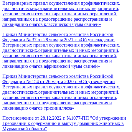
Ветеринарных правил осуществления профилактических,
диагностических,ограничительных и иных мероприятий,
установления и отмены карантина и иных ограничений,
направленных на предотвращение распространения и
ликвидацию очагов классической чумы свиней»
Приказ Министерства сельского хозяйства Российской
Федерации № 37 от 28 января 2021 г. «Об утверждении
Ветеринарных правил осуществления профилактических,
диагностических,ограничительных и иных мероприятий,
установления и отмены карантина и иных ограничений,
направленных на предотвращение распространения и
ликвидацию очагов африканской чумы свиней»
Приказ Министерства сельского хозяйства Российской
Федерации № 154 от 26 марта 2020 г. «Об утверждении
Ветеринарных правил осуществления профилактических,
диагностических,ограничительных и иных мероприятий,
установления и отмены карантина и иных ограничений,
направленных на предотвращение распространения и
ликвидацию очагов трихиниллеза»
Постановление от 28.12.2022 г. №1077-ПП "Об утверждении
Требований к содержанию и выгугу домашних животных в
Мурманской области"