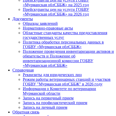
Прейскуранты цен на услуги ГОБВУ
«Мурманская облСББЖ» на 2025 год
Прейскуранты цен на услуги ГОБВУ
«Мурманская облСББЖ» на 2026 год
Документы
Образцы заявлений
Нормативно-правовые акты
Областные стандарты качества предоставления
государственных услуг
Политика обработки персональных данных в
ГОБВУ «Мурманская облСББЖ»
Положение проведения инвентаризации активов и
обязательств и Положение об
инвентаризационной комиссии ГОБВУ
«Мурманская облСББЖ»
Справочная
Реквизиты для юридических лиц
Режим работы ветеринарных станций и участков
ГОБВУ "Мурманская облСББЖ" в 2026 году
Информация о Комитете по ветеринарии
Мурманской области
Запись на первичный прием
Запись на профилактический прием
Запись на личный прием
Обратная связь