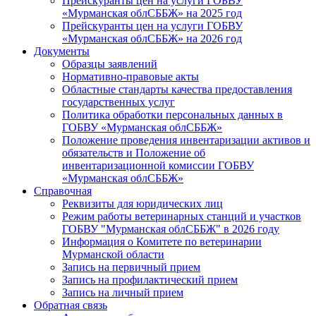
Прейскуранты цен на услуги ГОБВУ
«Мурманская облСББЖ» на 2025 год
Прейскуранты цен на услуги ГОБВУ
«Мурманская облСББЖ» на 2026 год
Документы
Образцы заявлений
Нормативно-правовые акты
Областные стандарты качества предоставления
государственных услуг
Политика обработки персональных данных в
ГОБВУ «Мурманская облСББЖ»
Положение проведения инвентаризации активов и
обязательств и Положение об
инвентаризационной комиссии ГОБВУ
«Мурманская облСББЖ»
Справочная
Реквизиты для юридических лиц
Режим работы ветеринарных станций и участков
ГОБВУ "Мурманская облСББЖ" в 2026 году
Информация о Комитете по ветеринарии
Мурманской области
Запись на первичный прием
Запись на профилактический прием
Запись на личный прием
Обратная связь