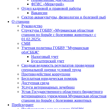
ФГИС «Меркурий»
Отдел кадровой и правовой работы
Вакансии
Сектор аквакультуры, физиологии и болезней рыб
О станции
Руководство
Структура ГОБВУ «Мурманская областная
станция по борьбе с болезнями животных» c
01.02.2025г.
СМИ
Учетная политика ГОБВУ "Мурманская
облСББЖ"
Налоговый учет
Бухгалтерский учет
Сводная ведомость результатов проведения
специальной оценки условий труда
Противодействие коррупции
Бесплатная юридическая помощь
Доступная среда
Услуги ветеринарных лечебниц
Устав Государственного областного бюджетного
ветеринарного учреждения Мурманская областная
станция по борьбе с болезнями животных
Прейскурант