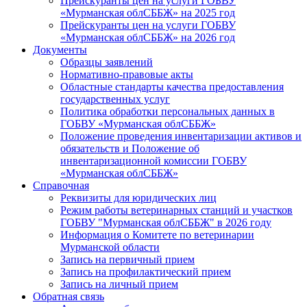
Прейскуранты цен на услуги ГОБВУ
«Мурманская облСББЖ» на 2025 год
Прейскуранты цен на услуги ГОБВУ
«Мурманская облСББЖ» на 2026 год
Документы
Образцы заявлений
Нормативно-правовые акты
Областные стандарты качества предоставления
государственных услуг
Политика обработки персональных данных в
ГОБВУ «Мурманская облСББЖ»
Положение проведения инвентаризации активов и
обязательств и Положение об
инвентаризационной комиссии ГОБВУ
«Мурманская облСББЖ»
Справочная
Реквизиты для юридических лиц
Режим работы ветеринарных станций и участков
ГОБВУ "Мурманская облСББЖ" в 2026 году
Информация о Комитете по ветеринарии
Мурманской области
Запись на первичный прием
Запись на профилактический прием
Запись на личный прием
Обратная связь