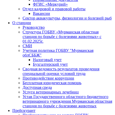
ФГИС «Меркурий»
Отдел кадровой и правовой работы
Вакансии
Сектор аквакультуры, физиологии и болезней рыб
О станции
Руководство
Структура ГОБВУ «Мурманская областная
станция по борьбе с болезнями животных» c
01.02.2025г.
СМИ
Учетная политика ГОБВУ "Мурманская
облСББЖ"
Налоговый учет
Бухгалтерский учет
Сводная ведомость результатов проведения
специальной оценки условий труда
Противодействие коррупции
Бесплатная юридическая помощь
Доступная среда
Услуги ветеринарных лечебниц
Устав Государственного областного бюджетного
ветеринарного учреждения Мурманская областная
станция по борьбе с болезнями животных
Прейскурант