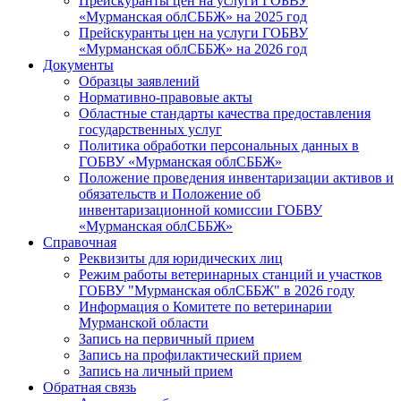
Прейскуранты цен на услуги ГОБВУ
«Мурманская облСББЖ» на 2025 год
Прейскуранты цен на услуги ГОБВУ
«Мурманская облСББЖ» на 2026 год
Документы
Образцы заявлений
Нормативно-правовые акты
Областные стандарты качества предоставления
государственных услуг
Политика обработки персональных данных в
ГОБВУ «Мурманская облСББЖ»
Положение проведения инвентаризации активов и
обязательств и Положение об
инвентаризационной комиссии ГОБВУ
«Мурманская облСББЖ»
Справочная
Реквизиты для юридических лиц
Режим работы ветеринарных станций и участков
ГОБВУ "Мурманская облСББЖ" в 2026 году
Информация о Комитете по ветеринарии
Мурманской области
Запись на первичный прием
Запись на профилактический прием
Запись на личный прием
Обратная связь