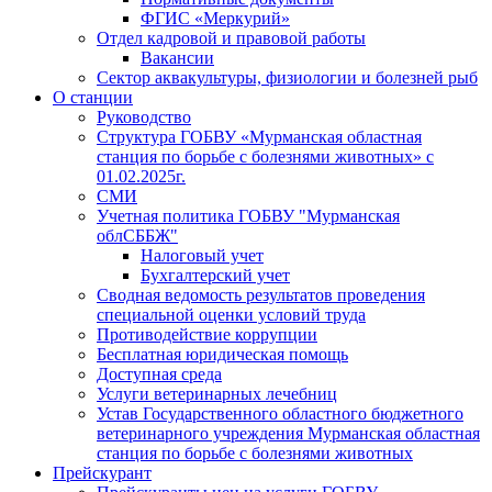
ФГИС «Меркурий»
Отдел кадровой и правовой работы
Вакансии
Сектор аквакультуры, физиологии и болезней рыб
О станции
Руководство
Структура ГОБВУ «Мурманская областная
станция по борьбе с болезнями животных» c
01.02.2025г.
СМИ
Учетная политика ГОБВУ "Мурманская
облСББЖ"
Налоговый учет
Бухгалтерский учет
Сводная ведомость результатов проведения
специальной оценки условий труда
Противодействие коррупции
Бесплатная юридическая помощь
Доступная среда
Услуги ветеринарных лечебниц
Устав Государственного областного бюджетного
ветеринарного учреждения Мурманская областная
станция по борьбе с болезнями животных
Прейскурант