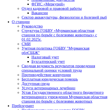
ФГИС «Меркурий»
Отдел кадровой и правовой работы
Вакансии
Сектор аквакультуры, физиологии и болезней рыб
О станции
Руководство
Структура ГОБВУ «Мурманская областная
станция по борьбе с болезнями животных» c
01.02.2025г.
СМИ
Учетная политика ГОБВУ "Мурманская
облСББЖ"
Налоговый учет
Бухгалтерский учет
Сводная ведомость результатов проведения
специальной оценки условий труда
Противодействие коррупции
Бесплатная юридическая помощь
Доступная среда
Услуги ветеринарных лечебниц
Устав Государственного областного бюджетного
ветеринарного учреждения Мурманская областная
станция по борьбе с болезнями животных
Прейскурант