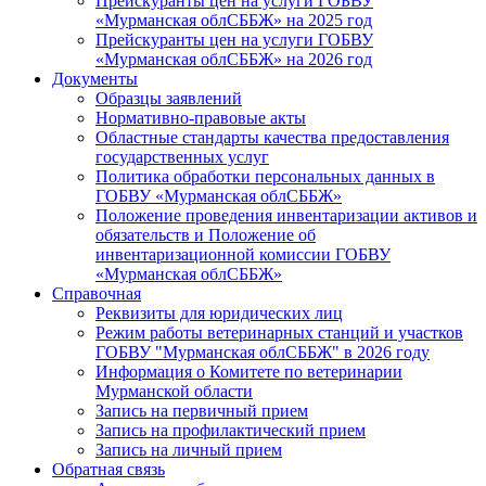
Прейскуранты цен на услуги ГОБВУ
«Мурманская облСББЖ» на 2025 год
Прейскуранты цен на услуги ГОБВУ
«Мурманская облСББЖ» на 2026 год
Документы
Образцы заявлений
Нормативно-правовые акты
Областные стандарты качества предоставления
государственных услуг
Политика обработки персональных данных в
ГОБВУ «Мурманская облСББЖ»
Положение проведения инвентаризации активов и
обязательств и Положение об
инвентаризационной комиссии ГОБВУ
«Мурманская облСББЖ»
Справочная
Реквизиты для юридических лиц
Режим работы ветеринарных станций и участков
ГОБВУ "Мурманская облСББЖ" в 2026 году
Информация о Комитете по ветеринарии
Мурманской области
Запись на первичный прием
Запись на профилактический прием
Запись на личный прием
Обратная связь