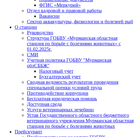
ФГИС «Меркурий»
Отдел кадровой и правовой работы
Вакансии
Сектор аквакультуры, физиологии и болезней рыб
О станции
Руководство
Структура ГОБВУ «Мурманская областная
станция по борьбе с болезнями животных» c
01.02.2025г.
СМИ
Учетная политика ГОБВУ "Мурманская
облСББЖ"
Налоговый учет
Бухгалтерский учет
Сводная ведомость результатов проведения
специальной оценки условий труда
Противодействие коррупции
Бесплатная юридическая помощь
Доступная среда
Услуги ветеринарных лечебниц
Устав Государственного областного бюджетного
ветеринарного учреждения Мурманская областная
станция по борьбе с болезнями животных
Прейскурант