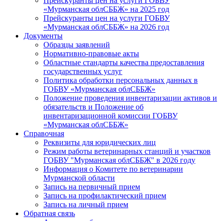
Прейскуранты цен на услуги ГОБВУ
«Мурманская облСББЖ» на 2025 год
Прейскуранты цен на услуги ГОБВУ
«Мурманская облСББЖ» на 2026 год
Документы
Образцы заявлений
Нормативно-правовые акты
Областные стандарты качества предоставления
государственных услуг
Политика обработки персональных данных в
ГОБВУ «Мурманская облСББЖ»
Положение проведения инвентаризации активов и
обязательств и Положение об
инвентаризационной комиссии ГОБВУ
«Мурманская облСББЖ»
Справочная
Реквизиты для юридических лиц
Режим работы ветеринарных станций и участков
ГОБВУ "Мурманская облСББЖ" в 2026 году
Информация о Комитете по ветеринарии
Мурманской области
Запись на первичный прием
Запись на профилактический прием
Запись на личный прием
Обратная связь