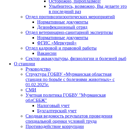
Осторожно, пироплазмоз!
Улыбнитесь, возможно, Вы делаете это
в последний раз
Отдел противоэпизоотических мероприятий
Нормативные документы
Дезинфекционный отряд
Отдел ветеринарно-санитарной экспертизы
Нормативные документы
ФГИС «Меркурий»
Отдел кадровой и правовой работы
Вакансии
Сектор аквакультуры, физиологии и болезней рыб
О станции
Руководство
Структура ГОБВУ «Мурманская областная
станция по борьбе с болезнями животных» c
01.02.2025г.
СМИ
Учетная политика ГОБВУ "Мурманская
облСББЖ"
Налоговый учет
Бухгалтерский учет
Сводная ведомость результатов проведения
специальной оценки условий труда
Противодействие коррупции