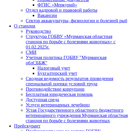
ФГИС «Меркурий»
Отдел кадровой и правовой работы
Вакансии
Сектор аквакультуры, физиологии и болезней рыб
О станции
Руководство
Структура ГОБВУ «Мурманская областная
станция по борьбе с болезнями животных» c
01.02.2025г.
СМИ
Учетная политика ГОБВУ "Мурманская
облСББЖ"
Налоговый учет
Бухгалтерский учет
Сводная ведомость результатов проведения
специальной оценки условий труда
Противодействие коррупции
Бесплатная юридическая помощь
Доступная среда
Услуги ветеринарных лечебниц
Устав Государственного областного бюджетного
ветеринарного учреждения Мурманская областная
станция по борьбе с болезнями животных
Прейскурант