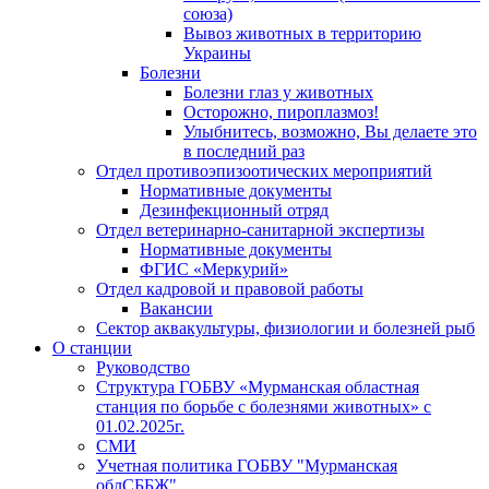
союза)
Вывоз животных в территорию
Украины
Болезни
Болезни глаз у животных
Осторожно, пироплазмоз!
Улыбнитесь, возможно, Вы делаете это
в последний раз
Отдел противоэпизоотических мероприятий
Нормативные документы
Дезинфекционный отряд
Отдел ветеринарно-санитарной экспертизы
Нормативные документы
ФГИС «Меркурий»
Отдел кадровой и правовой работы
Вакансии
Сектор аквакультуры, физиологии и болезней рыб
О станции
Руководство
Структура ГОБВУ «Мурманская областная
станция по борьбе с болезнями животных» c
01.02.2025г.
СМИ
Учетная политика ГОБВУ "Мурманская
облСББЖ"