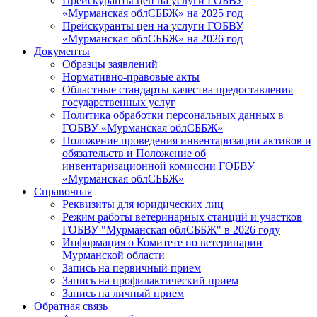
Прейскуранты цен на услуги ГОБВУ
«Мурманская облСББЖ» на 2025 год
Прейскуранты цен на услуги ГОБВУ
«Мурманская облСББЖ» на 2026 год
Документы
Образцы заявлений
Нормативно-правовые акты
Областные стандарты качества предоставления
государственных услуг
Политика обработки персональных данных в
ГОБВУ «Мурманская облСББЖ»
Положение проведения инвентаризации активов и
обязательств и Положение об
инвентаризационной комиссии ГОБВУ
«Мурманская облСББЖ»
Справочная
Реквизиты для юридических лиц
Режим работы ветеринарных станций и участков
ГОБВУ "Мурманская облСББЖ" в 2026 году
Информация о Комитете по ветеринарии
Мурманской области
Запись на первичный прием
Запись на профилактический прием
Запись на личный прием
Обратная связь