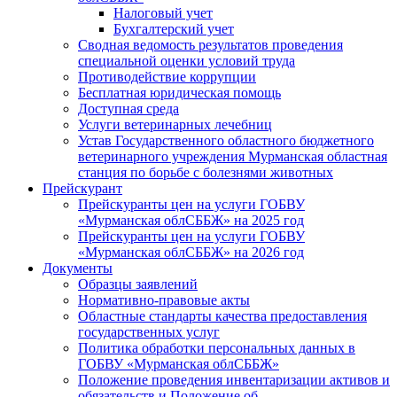
Налоговый учет
Бухгалтерский учет
Сводная ведомость результатов проведения
специальной оценки условий труда
Противодействие коррупции
Бесплатная юридическая помощь
Доступная среда
Услуги ветеринарных лечебниц
Устав Государственного областного бюджетного
ветеринарного учреждения Мурманская областная
станция по борьбе с болезнями животных
Прейскурант
Прейскуранты цен на услуги ГОБВУ
«Мурманская облСББЖ» на 2025 год
Прейскуранты цен на услуги ГОБВУ
«Мурманская облСББЖ» на 2026 год
Документы
Образцы заявлений
Нормативно-правовые акты
Областные стандарты качества предоставления
государственных услуг
Политика обработки персональных данных в
ГОБВУ «Мурманская облСББЖ»
Положение проведения инвентаризации активов и
обязательств и Положение об